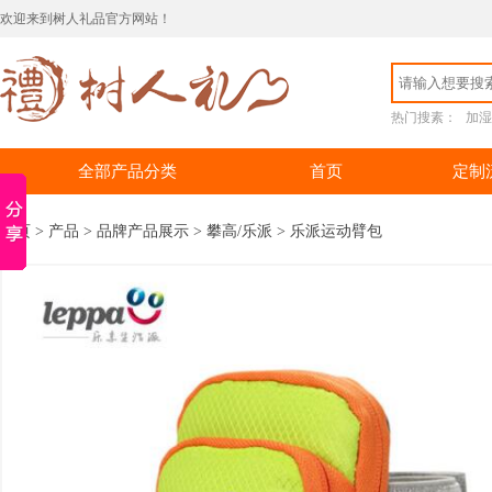
欢迎来到树人礼品官方网站！
热门搜素：
加湿
全部产品分类
首页
定制
首页
>
产品
>
品牌产品展示
>
攀高/乐派
> 乐派运动臂包