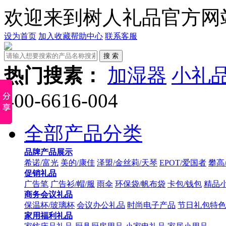
欢迎来到树人礼品官方网
设为首页
加入收藏
帮助中心
联系客服
热门搜素：
加湿器
小礼
400-6616-004
全部产品分类
品牌产品展示
希诺/富光
美的/康佳
泽盟/金丝莉/天琴
EPOT/爱国者
攀高
促销礼品
广告笔
广告衫/帽/服
雨伞
环保袋/帆布袋
卡包/钱包
精品
商务会议礼品
保温杯/玻璃杯
会议办公礼品
时尚电子产品
节日礼包特色
家用福利礼品