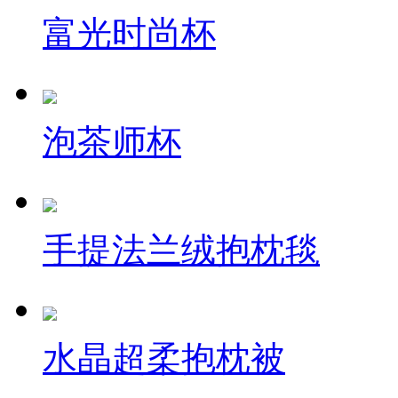
富光时尚杯
泡茶师杯
手提法兰绒抱枕毯
水晶超柔抱枕被