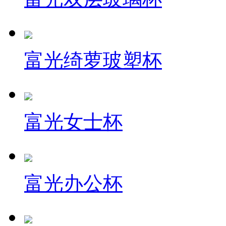
富光绮萝玻塑杯
富光女士杯
富光办公杯