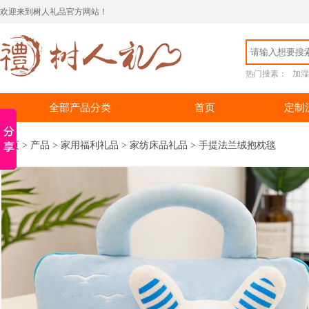
欢迎来到树人礼品官方网站！
热门搜素：
加湿
全部产品分类
首页
定制
首页
>
产品
>
家用福利礼品
>
家纺床品礼品
> 手提法兰绒抱枕毯