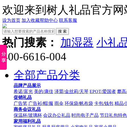
欢迎来到树人礼品官方网
设为首页
加入收藏
帮助中心
联系客服
热门搜素：
加湿器
小礼
400-6616-004
全部产品分类
品牌产品展示
希诺/富光
美的/康佳
泽盟/金丝莉/天琴
EPOT/爱国者
攀高
促销礼品
广告笔
广告衫/帽/服
雨伞
环保袋/帆布袋
卡包/钱包
精品
商务会议礼品
保温杯/玻璃杯
会议办公礼品
时尚电子产品
节日礼包特色
家用福利礼品