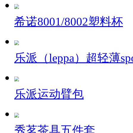
希诺8001/8002塑料杯
乐派（leppa）超轻薄sp
乐派运动臂包
秀茗茶具五件套