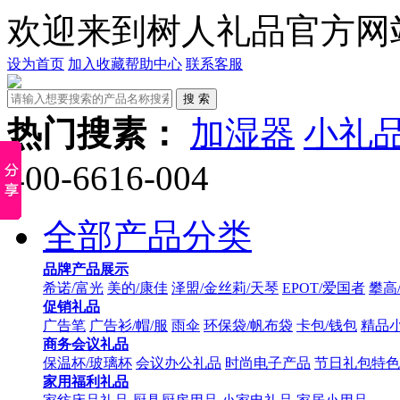
欢迎来到树人礼品官方网
设为首页
加入收藏
帮助中心
联系客服
热门搜素：
加湿器
小礼
400-6616-004
全部产品分类
品牌产品展示
希诺/富光
美的/康佳
泽盟/金丝莉/天琴
EPOT/爱国者
攀高
促销礼品
广告笔
广告衫/帽/服
雨伞
环保袋/帆布袋
卡包/钱包
精品
商务会议礼品
保温杯/玻璃杯
会议办公礼品
时尚电子产品
节日礼包特色
家用福利礼品