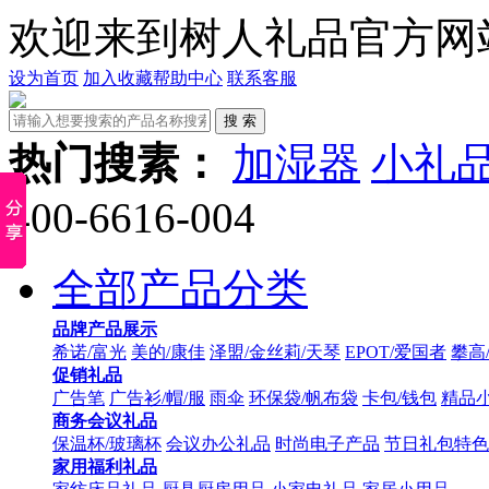
欢迎来到树人礼品官方网
设为首页
加入收藏
帮助中心
联系客服
热门搜素：
加湿器
小礼
400-6616-004
全部产品分类
品牌产品展示
希诺/富光
美的/康佳
泽盟/金丝莉/天琴
EPOT/爱国者
攀高
促销礼品
广告笔
广告衫/帽/服
雨伞
环保袋/帆布袋
卡包/钱包
精品
商务会议礼品
保温杯/玻璃杯
会议办公礼品
时尚电子产品
节日礼包特色
家用福利礼品